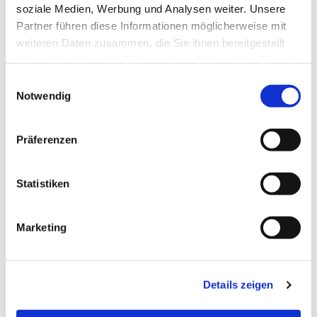
05251/8790760
soziale Medien, Werbung und Analysen weiter. Unsere
Partner führen diese Informationen möglicherweise mit
weiteren Daten zusammen, die Sie ihnen bereitgestellt
Kontakt für die ehrenamtlichen Mitarbeitenden der
haben oder die sie im Rahmen Ihrer Nutzung der Dienste
Ausgabe:
gesammelt haben.
Einwilligungsauswahl
Doris Moosburger
Notwendig
05251/1429580
Präferenzen
Statistiken
Marketing
Details zeigen