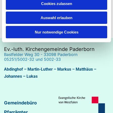
Cookies zulassen
Auswahl erlauben
Nur notwendige Cookies
Ev.-luth. Kirchengemeinde Paderborn
Bastfelder Weg 30 - 33098 Paderborn
05251/5002-32 und 5002-33
Abdinghof
–
Martin-Luther
–
Markus
–
Matthäus
–
Johannes
–
Lukas
Gemeindebüro
Pfarrämter