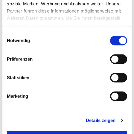
05251/8790760
soziale Medien, Werbung und Analysen weiter. Unsere
Partner führen diese Informationen möglicherweise mit
weiteren Daten zusammen, die Sie ihnen bereitgestellt
Kontakt für die ehrenamtlichen Mitarbeitenden der
haben oder die sie im Rahmen Ihrer Nutzung der Dienste
Ausgabe:
gesammelt haben.
Einwilligungsauswahl
Doris Moosburger
Notwendig
05251/1429580
Präferenzen
Statistiken
Marketing
Details zeigen