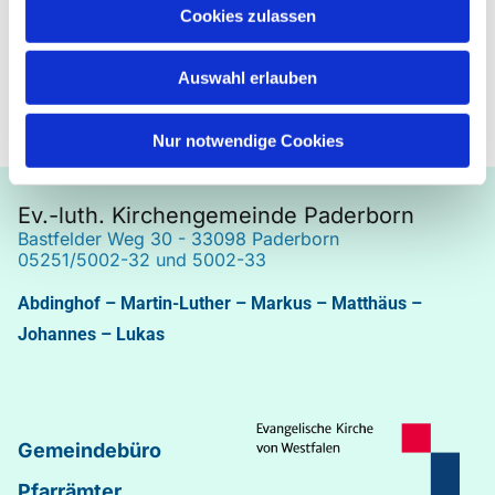
Cookies zulassen
Auswahl erlauben
Nur notwendige Cookies
Ev.-luth. Kirchengemeinde Paderborn
Bastfelder Weg 30 - 33098 Paderborn
05251/5002-32 und 5002-33
Abdinghof
–
Martin-Luther
–
Markus
–
Matthäus
–
Johannes
–
Lukas
Gemeindebüro
Pfarrämter