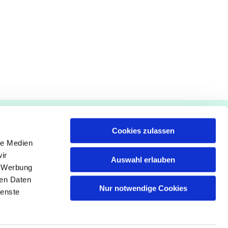
Gemeindebüro
Cookies zulassen
Pfarrämter
le Medien
ir
Seelsorge
Auswahl erlauben
, Werbung
Offene Stellen
ren Daten
Nur notwendige Cookies
ienste
n