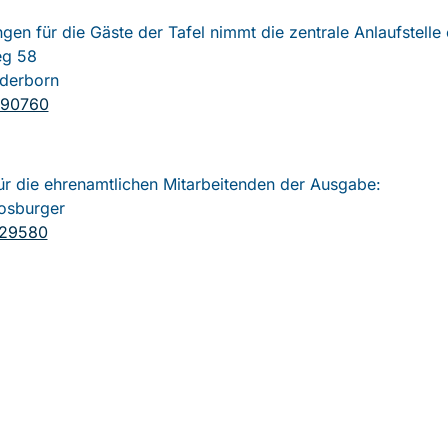
en für die Gäste der Tafel nimmt die zentrale Anlaufstelle
eg 58
derborn
790760
ür die ehrenamtlichen Mitarbeitenden der Ausgabe:
osburger
429580