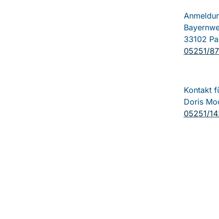
Anmeldung
Bayernw
33102 Pa
05251/8
Kontakt f
Doris Mo
05251/1