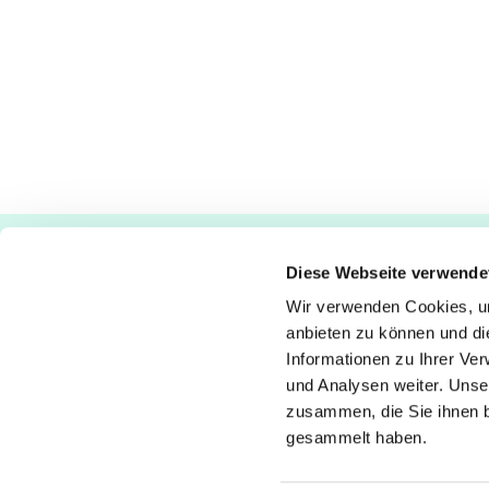
Ev.-luth. Kirchengemeinde Paderborn
Diese Webseite verwende
Bastfelder Weg 30 - 33098 Paderborn
05251/5002-32 und 5002-33
Wir verwenden Cookies, um
anbieten zu können und di
Abdinghof
–
Martin-Luther
–
Markus
–
Matthäus
–
Johann
Informationen zu Ihrer Ve
und Analysen weiter. Unse
zusammen, die Sie ihnen b
gesammelt haben.