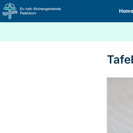
Hom
Tafe