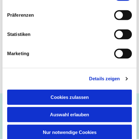
Präferenzen
Statistiken
Marketing
Details zeigen
Cookies zulassen
Ev.-luth. Kirchengemeinde Paderborn
Bastfelder Weg 30 - 33098 Paderborn
Auswahl erlauben
05251/5002-32 und 5002-33
Abdinghof
–
Martin-Luther
–
Markus
–
Matthäus
–
Nur notwendige Cookies