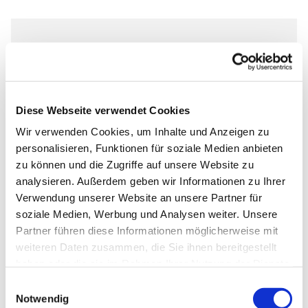
Donnerstag, 8. Oktober 2026, 18:00
Uhr
Diese Webseite verwendet Cookies
Markus-Gemeindezentrum,
Wir verwenden Cookies, um Inhalte und Anzeigen zu
Bastfelder Weg 30, 33098
personalisieren, Funktionen für soziale Medien anbieten
Paderborn
zu können und die Zugriffe auf unsere Website zu
analysieren. Außerdem geben wir Informationen zu Ihrer
Pfarrer Grahl
Verwendung unserer Website an unsere Partner für
soziale Medien, Werbung und Analysen weiter. Unsere
Partner führen diese Informationen möglicherweise mit
weiteren Daten zusammen, die Sie ihnen bereitgestellt
haben oder die sie im Rahmen Ihrer Nutzung der Dienste
gesammelt haben.
Einwilligungsauswahl
Notwendig