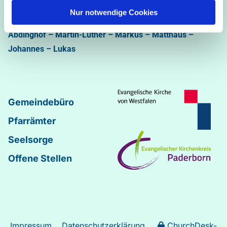
Bastfelder Weg 30 - 33098 Paderborn
Nur notwendige Cookies
05251/5002-32 und 5002-33
Abdinghof
–
Martin-Luther
–
Markus
–
Matthäus
–
Johannes
–
Lukas
Gemeindebüro
Pfarrämter
Seelsorge
Offene Stellen
Impressum
Datenschutzerklärung
ChurchDesk-