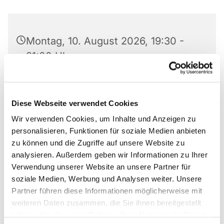
Montag, 10. August 2026, 19:30 -
21:00 Uhr
Matthäus-Kirche, Rotheweg 63,
33102 Paderborn
Diese Webseite verwendet Cookies
Wir verwenden Cookies, um Inhalte und Anzeigen zu
personalisieren, Funktionen für soziale Medien anbieten
zu können und die Zugriffe auf unsere Website zu
Der Johannes-Gospel-Chor trifft sich jede Woche
analysieren. Außerdem geben wir Informationen zu Ihrer
in den Räumen der
Johannes-Kirche
bzw. in der
Verwendung unserer Website an unsere Partner für
Winterpause in der
Matthäus-Kirche
zum
soziale Medien, Werbung und Analysen weiter. Unsere
gemeinsamen Proben.
Partner führen diese Informationen möglicherweise mit
weiteren Daten zusammen, die Sie ihnen bereitgestellt
haben oder die sie im Rahmen Ihrer Nutzung der Dienste