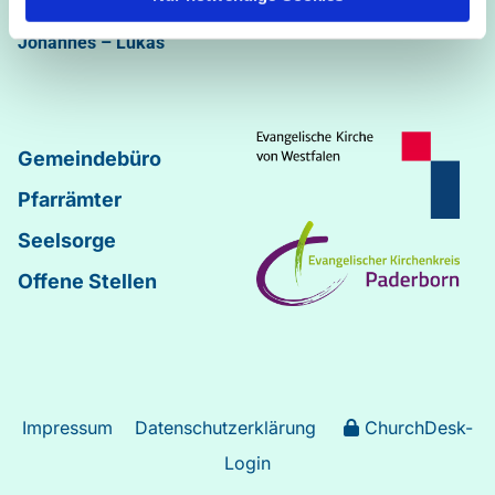
Abdinghof
–
Martin-Luther
–
Markus
–
Matthäus
–
Johannes
–
Lukas
Gemeindebüro
Pfarrämter
Seelsorge
Offene Stellen
Impressum
Datenschutzerklärung
ChurchDesk-
Login