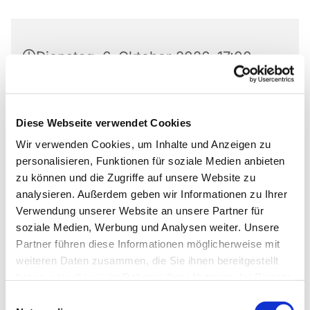
Dienstag, 6. Oktober 2026, 17:00
Uhr
Markus-Gemeindezentrum,
Diese Webseite verwendet Cookies
Bastfelder Weg 30, 33098
Wir verwenden Cookies, um Inhalte und Anzeigen zu
Paderborn
personalisieren, Funktionen für soziale Medien anbieten
zu können und die Zugriffe auf unsere Website zu
analysieren. Außerdem geben wir Informationen zu Ihrer
Verwendung unserer Website an unsere Partner für
soziale Medien, Werbung und Analysen weiter. Unsere
Ob die Räume genutzt werden dürfen, kann bei
Partner führen diese Informationen möglicherweise mit
Pfarrer Grahl erfragt werden.
weiteren Daten zusammen, die Sie ihnen bereitgestellt
haben oder die sie im Rahmen Ihrer Nutzung der Dienste
gesammelt haben.
Einwilligungsauswahl