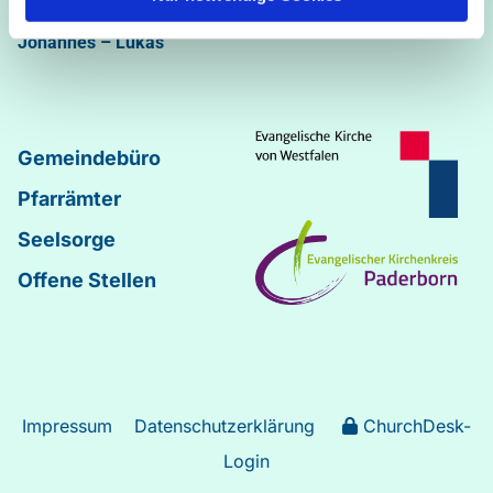
Abdinghof
–
Martin-Luther
–
Markus
–
Matthäus
–
Johannes
–
Lukas
Gemeindebüro
Pfarrämter
Seelsorge
Offene Stellen
Impressum
Datenschutzerklärung
ChurchDesk-
Login