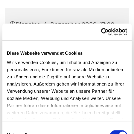
Dienstag, 1. Dezember 2026, 17:00
Uhr
Markus-Gemeindezentrum,
Diese Webseite verwendet Cookies
Bastfelder Weg 30, 33098
Wir verwenden Cookies, um Inhalte und Anzeigen zu
Paderborn
personalisieren, Funktionen für soziale Medien anbieten
zu können und die Zugriffe auf unsere Website zu
analysieren. Außerdem geben wir Informationen zu Ihrer
Verwendung unserer Website an unsere Partner für
soziale Medien, Werbung und Analysen weiter. Unsere
Ob die Räume genutzt werden dürfen, kann bei
Partner führen diese Informationen möglicherweise mit
Pfarrer Grahl erfragt werden.
weiteren Daten zusammen, die Sie ihnen bereitgestellt
haben oder die sie im Rahmen Ihrer Nutzung der Dienste
gesammelt haben.
Einwilligungsauswahl