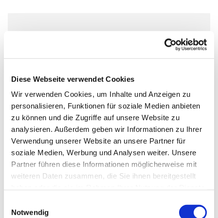
Dienstag, 12. Januar 2027, 17:00 Uhr
Markus-Gemeindezentrum,
Diese Webseite verwendet Cookies
Bastfelder Weg 30, 33098
Paderborn
Wir verwenden Cookies, um Inhalte und Anzeigen zu
personalisieren, Funktionen für soziale Medien anbieten
zu können und die Zugriffe auf unsere Website zu
analysieren. Außerdem geben wir Informationen zu Ihrer
Verwendung unserer Website an unsere Partner für
Ob die Räume genutzt werden dürfen, kann bei
soziale Medien, Werbung und Analysen weiter. Unsere
Pfarrer Grahl erfragt werden.
Partner führen diese Informationen möglicherweise mit
weiteren Daten zusammen, die Sie ihnen bereitgestellt
haben oder die sie im Rahmen Ihrer Nutzung der Dienste
gesammelt haben.
Einwilligungsauswahl
Notwendig