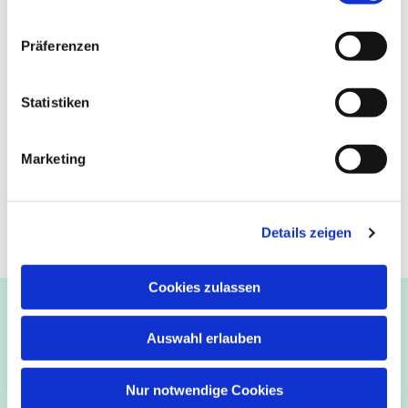
Präferenzen
Statistiken
Marketing
Details zeigen
Cookies zulassen
Ev.-luth. Kirchengemeinde Paderborn
Bastfelder Weg 30 - 33098 Paderborn
Auswahl erlauben
05251/5002-32 und 5002-33
Abdinghof
–
Martin-Luther
–
Markus
–
Matthäus
–
Nur notwendige Cookies