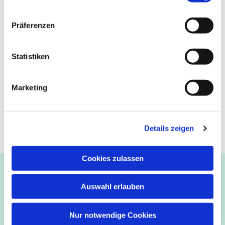
Präferenzen
Statistiken
Marketing
Details zeigen
Cookies zulassen
Ev.-luth. Kirchengemeinde Paderborn
Bastfelder Weg 30 - 33098 Paderborn
Auswahl erlauben
05251/5002-32 und 5002-33
Abdinghof
–
Martin-Luther
–
Markus
–
Matthäus
–
Nur notwendige Cookies