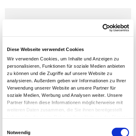
Dienstag, 27. April 2027, 17:00 Uhr
Markus-Gemeindezentrum,
Diese Webseite verwendet Cookies
Bastfelder Weg 30, 33098
Paderborn
Wir verwenden Cookies, um Inhalte und Anzeigen zu
personalisieren, Funktionen für soziale Medien anbieten
zu können und die Zugriffe auf unsere Website zu
analysieren. Außerdem geben wir Informationen zu Ihrer
Verwendung unserer Website an unsere Partner für
Ob die Räume genutzt werden dürfen, kann bei
soziale Medien, Werbung und Analysen weiter. Unsere
Pfarrer Grahl erfragt werden.
Partner führen diese Informationen möglicherweise mit
weiteren Daten zusammen, die Sie ihnen bereitgestellt
haben oder die sie im Rahmen Ihrer Nutzung der Dienste
gesammelt haben.
Einwilligungsauswahl
Notwendig