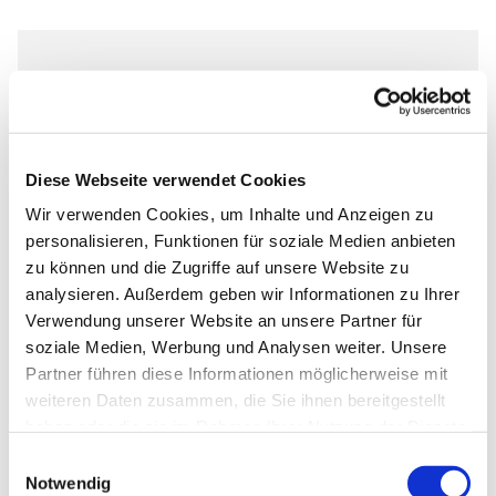
Dienstag, 4. Mai 2027, 17:00 Uhr
Markus-Gemeindezentrum,
Diese Webseite verwendet Cookies
Bastfelder Weg 30, 33098
Paderborn
Wir verwenden Cookies, um Inhalte und Anzeigen zu
personalisieren, Funktionen für soziale Medien anbieten
zu können und die Zugriffe auf unsere Website zu
analysieren. Außerdem geben wir Informationen zu Ihrer
Verwendung unserer Website an unsere Partner für
Ob die Räume genutzt werden dürfen, kann bei
soziale Medien, Werbung und Analysen weiter. Unsere
Pfarrer Grahl erfragt werden.
Partner führen diese Informationen möglicherweise mit
weiteren Daten zusammen, die Sie ihnen bereitgestellt
haben oder die sie im Rahmen Ihrer Nutzung der Dienste
gesammelt haben.
Einwilligungsauswahl
Notwendig