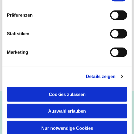
Präferenzen
Statistiken
Marketing
Details zeigen
Cookies zulassen
Ev.-luth. Kirchengemeinde Paderborn
Bastfelder Weg 30 - 33098 Paderborn
Auswahl erlauben
05251/5002-32 und 5002-33
Abdinghof
–
Martin-Luther
–
Markus
–
Matthäus
–
Nur notwendige Cookies