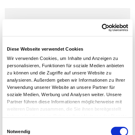
Dienstag, 13. Juli 2027, 17:00 Uhr
Markus-Gemeindezentrum,
Diese Webseite verwendet Cookies
Bastfelder Weg 30, 33098
Paderborn
Wir verwenden Cookies, um Inhalte und Anzeigen zu
personalisieren, Funktionen für soziale Medien anbieten
zu können und die Zugriffe auf unsere Website zu
analysieren. Außerdem geben wir Informationen zu Ihrer
Verwendung unserer Website an unsere Partner für
Ob die Räume genutzt werden dürfen, kann bei
soziale Medien, Werbung und Analysen weiter. Unsere
Pfarrer Grahl erfragt werden.
Partner führen diese Informationen möglicherweise mit
weiteren Daten zusammen, die Sie ihnen bereitgestellt
haben oder die sie im Rahmen Ihrer Nutzung der Dienste
gesammelt haben.
Einwilligungsauswahl
Notwendig