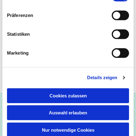
Präferenzen
Statistiken
Marketing
Details zeigen
Cookies zulassen
Ev.-luth. Kirchengemeinde Paderborn
Bastfelder Weg 30 - 33098 Paderborn
Auswahl erlauben
05251/5002-32 und 5002-33
Abdinghof
–
Martin-Luther
–
Markus
–
Matthäus
–
Nur notwendige Cookies