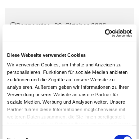
Donnerstag, 29. Oktober 2026,
18:00 - 20:00 Uhr
Markus-Gemeindezentrum,
Diese Webseite verwendet Cookies
Bastfelder Weg 30, 33098
Wir verwenden Cookies, um Inhalte und Anzeigen zu
Paderborn
personalisieren, Funktionen für soziale Medien anbieten
zu können und die Zugriffe auf unsere Website zu
analysieren. Außerdem geben wir Informationen zu Ihrer
Verwendung unserer Website an unsere Partner für
soziale Medien, Werbung und Analysen weiter. Unsere
Ob die Räume genutzt werden dürfen, kann bei
Partner führen diese Informationen möglicherweise mit
Pfarrer Grahl erfragt werden.
weiteren Daten zusammen, die Sie ihnen bereitgestellt
haben oder die sie im Rahmen Ihrer Nutzung der Dienste
gesammelt haben.
Einwilligungsauswahl