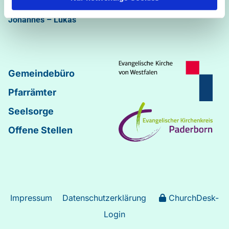
Abdinghof
–
Martin-Luther
–
Markus
–
Matthäus
–
Johannes
–
Lukas
Gemeindebüro
Pfarrämter
Seelsorge
Offene Stellen
Impressum
Datenschutzerklärung
ChurchDesk-
Login