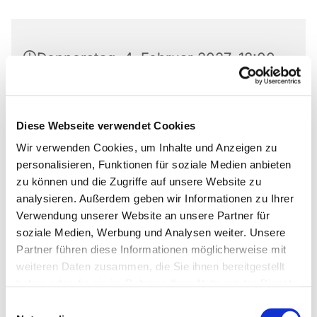
Donnerstag, 4. Februar 2027, 18:00
- 20:00 Uhr
Markus-Gemeindezentrum,
Diese Webseite verwendet Cookies
Bastfelder Weg 30, 33098
Wir verwenden Cookies, um Inhalte und Anzeigen zu
Paderborn
personalisieren, Funktionen für soziale Medien anbieten
zu können und die Zugriffe auf unsere Website zu
analysieren. Außerdem geben wir Informationen zu Ihrer
Verwendung unserer Website an unsere Partner für
soziale Medien, Werbung und Analysen weiter. Unsere
Ob die Räume genutzt werden dürfen, kann bei
Partner führen diese Informationen möglicherweise mit
Pfarrer Grahl erfragt werden.
weiteren Daten zusammen, die Sie ihnen bereitgestellt
haben oder die sie im Rahmen Ihrer Nutzung der Dienste
gesammelt haben.
Einwilligungsauswahl