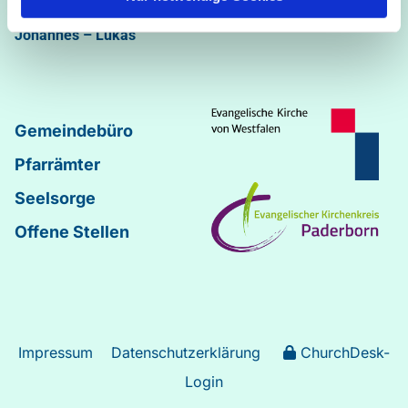
Abdinghof
–
Martin-Luther
–
Markus
–
Matthäus
–
Johannes
–
Lukas
Gemeindebüro
Pfarrämter
Seelsorge
Offene Stellen
Impressum
Datenschutzerklärung
ChurchDesk-
Login