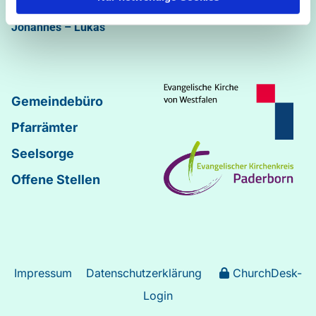
Abdinghof
–
Martin-Luther
–
Markus
–
Matthäus
–
Johannes
–
Lukas
Gemeindebüro
Pfarrämter
Seelsorge
Offene Stellen
Impressum
Datenschutzerklärung
ChurchDesk-
Login