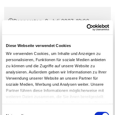
Donnerstag, 8. Juli 2027, 18:00 -
20:00 Uhr
Markus-Gemeindezentrum,
Diese Webseite verwendet Cookies
Bastfelder Weg 30, 33098
Wir verwenden Cookies, um Inhalte und Anzeigen zu
Paderborn
personalisieren, Funktionen für soziale Medien anbieten
zu können und die Zugriffe auf unsere Website zu
analysieren. Außerdem geben wir Informationen zu Ihrer
Verwendung unserer Website an unsere Partner für
soziale Medien, Werbung und Analysen weiter. Unsere
Ob die Räume genutzt werden dürfen, kann bei
Partner führen diese Informationen möglicherweise mit
Pfarrer Grahl erfragt werden.
weiteren Daten zusammen, die Sie ihnen bereitgestellt
haben oder die sie im Rahmen Ihrer Nutzung der Dienste
gesammelt haben.
Einwilligungsauswahl