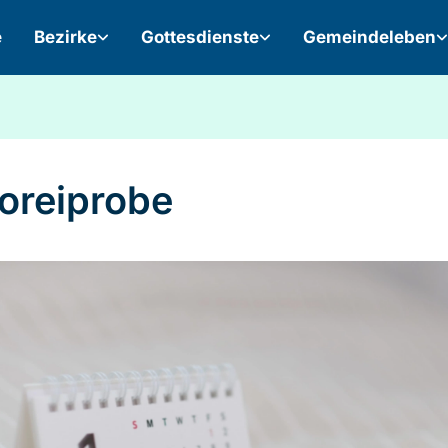
e
Bezirke
Gottesdienste
Gemeindeleben
oreiprobe