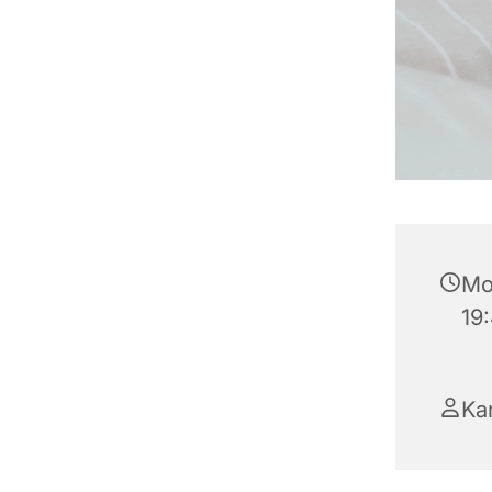
Mo
19
Ka