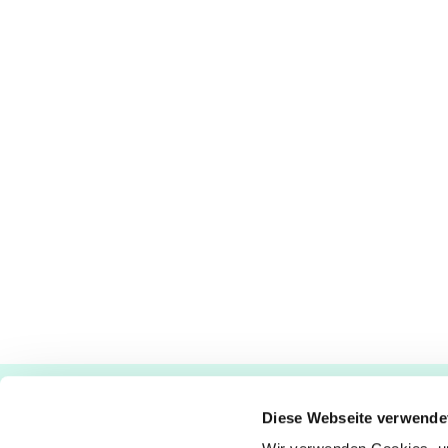
Ev.-luth. Kirchengemeinde Paderborn
Diese Webseite verwende
Bastfelder Weg 30 - 33098 Paderborn