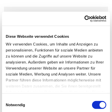
Montag, 7. September 2026, 19:45 -
20:45 Uhr
Diese Webseite verwendet Cookies
Abdinghofkirche, Am Abdinghof 7,
Wir verwenden Cookies, um Inhalte und Anzeigen zu
33098 Paderborn
personalisieren, Funktionen für soziale Medien anbieten
zu können und die Zugriffe auf unsere Website zu
Kantor Tim Gärtner
analysieren. Außerdem geben wir Informationen zu Ihrer
Verwendung unserer Website an unsere Partner für
soziale Medien, Werbung und Analysen weiter. Unsere
Partner führen diese Informationen möglicherweise mit
weiteren Daten zusammen, die Sie ihnen bereitgestellt
haben oder die sie im Rahmen Ihrer Nutzung der Dienste
gesammelt haben.
Einwilligungsauswahl
Notwendig