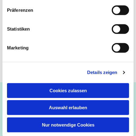
Präferenzen
Statistiken
Marketing
Details zeigen
Cookies zulassen
Ev.-luth. Kirchengemeinde Paderborn
Bastfelder Weg 30 - 33098 Paderborn
05251/5002-32 und 5002-33
Auswahl erlauben
Abdinghof
–
Martin-Luther
–
Markus
–
Matthäus
–
Nur notwendige Cookies
Johannes
–
Lukas