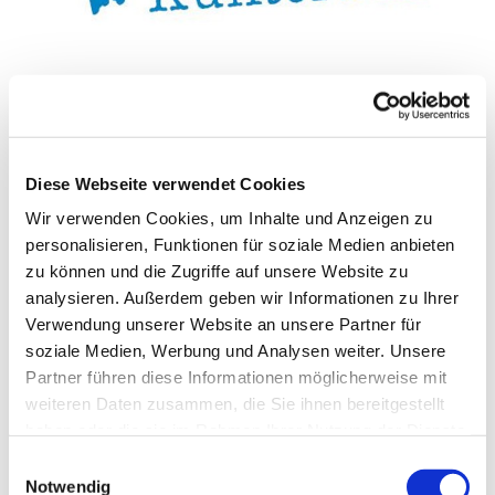
Sonntag, 6. September 2026, 10:00
Uhr
Diese Webseite verwendet Cookies
Wir verwenden Cookies, um Inhalte und Anzeigen zu
Forum St. Liborius, Grube 1-3,
personalisieren, Funktionen für soziale Medien anbieten
33098 Paderborn
zu können und die Zugriffe auf unsere Website zu
analysieren. Außerdem geben wir Informationen zu Ihrer
Sonja Vogelsang
Verwendung unserer Website an unsere Partner für
soziale Medien, Werbung und Analysen weiter. Unsere
Partner führen diese Informationen möglicherweise mit
weiteren Daten zusammen, die Sie ihnen bereitgestellt
haben oder die sie im Rahmen Ihrer Nutzung der Dienste
gesammelt haben.
Einwilligungsauswahl
Notwendig