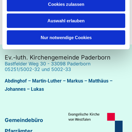
Cookies zulassen
Auswahl erlauben
Nur notwendige Cookies
Ev.-luth. Kirchengemeinde Paderborn
Bastfelder Weg 30 - 33098 Paderborn
05251/5002-32 und 5002-33
Abdinghof
–
Martin-Luther
–
Markus
–
Matthäus
–
Johannes
–
Lukas
Gemeindebüro
Pfarrämter