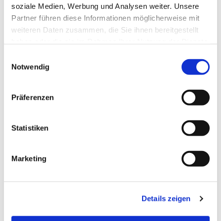
05251/8790760
soziale Medien, Werbung und Analysen weiter. Unsere
Partner führen diese Informationen möglicherweise mit
weiteren Daten zusammen, die Sie ihnen bereitgestellt
Kontakt für die ehrenamtlichen Mitarbeitenden der
haben oder die sie im Rahmen Ihrer Nutzung der Dienste
Ausgabe:
gesammelt haben.
Einwilligungsauswahl
Doris Moosburger
Notwendig
05251/1429580
Präferenzen
Statistiken
Marketing
Details zeigen