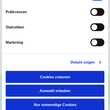
Präferenzen
Statistiken
Marketing
Details zeigen
Cookies zulassen
Ev.-luth. Kirchengemeinde Paderborn
Bastfelder Weg 30 - 33098 Paderborn
Auswahl erlauben
05251/5002-32 und 5002-33
Abdinghof
–
Martin-Luther
–
Markus
–
Matthäus
–
Nur notwendige Cookies