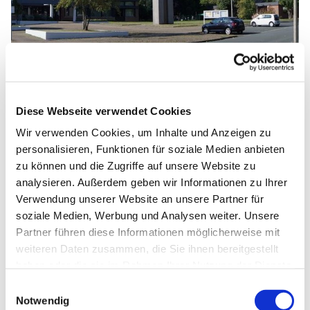
Diese Webseite verwendet Cookies
Sonntag, 12. Juli 2026, 10:00 Uhr
Wir verwenden Cookies, um Inhalte und Anzeigen zu
personalisieren, Funktionen für soziale Medien anbieten
Johannes-Kirche, Dietrich-
zu können und die Zugriffe auf unsere Website zu
Bonhoeffer-Straße 1, 33102
analysieren. Außerdem geben wir Informationen zu Ihrer
Paderborn
Verwendung unserer Website an unsere Partner für
soziale Medien, Werbung und Analysen weiter. Unsere
Partner führen diese Informationen möglicherweise mit
weiteren Daten zusammen, die Sie ihnen bereitgestellt
haben oder die sie im Rahmen Ihrer Nutzung der Dienste
gesammelt haben.
Einwilligungsauswahl
Notwendig