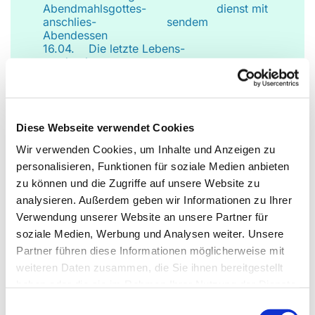
Abendmahlsgottes- dienst mit
anschlies- sendem
Abendessen
16.04. Die letzte Lebens-
woche Jesu
(Pfarrer Grahl)
30.04. Besuch im St. Johan-
nisstift
Diese Webseite verwendet Cookies
07.05. Kaffeetrinken in …
14.05., 10.30 Uhr Himmelfahrt
Wir verwenden Cookies, um Inhalte und Anzeigen zu
Open-Air-Gottesdienst in Markus
personalisieren, Funktionen für soziale Medien anbieten
21.05. Ein Nachmittag bei
Schoko-Peters, Lippstadt
zu können und die Zugriffe auf unsere Website zu
analysieren. Außerdem geben wir Informationen zu Ihrer
Verwendung unserer Website an unsere Partner für
soziale Medien, Werbung und Analysen weiter. Unsere
Partner führen diese Informationen möglicherweise mit
Chor der Markusgemeinde
weiteren Daten zusammen, die Sie ihnen bereitgestellt
donnerstags, 18.30 - 20.00 Uhr im
haben oder die sie im Rahmen Ihrer Nutzung der Dienste
Gemeindesaal
gesammelt haben.
Einwilligungsauswahl
Leitung: Dr. Hildegard Grahl,